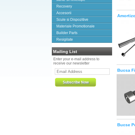
Recovery
Accesorii
Amortizo
Scule si Dispozitive
Materiale Promotionale
Builder Parts
Resigilate
Mailing List
Enter your e-mail address to
receive our newsletter
Bucsa Fi
Bucse Po