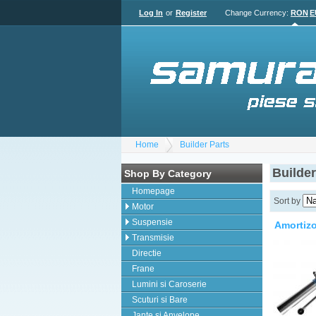
Log In
or
Register
Change Currency:
RON
E
Home
Builder Parts
Builder
Shop By Category
Homepage
Sort by
Motor
Suspensie
Amortizo
Transmisie
Directie
Frane
Lumini si Caroserie
Scuturi si Bare
Jante si Anvelope