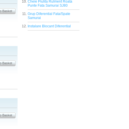
Cheie Piulita Rulment Roata
Punte Fata Samurai SJ80
Grup Diferential Fata/Spate
Samurai
Instalare Blocant Diferential