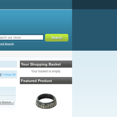
ced Search
Your Shopping Basket
Your basket is empty.
]
2
>
View All
Featured Product