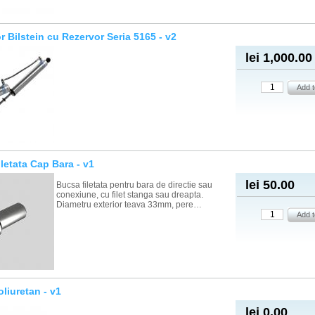
r Bilstein cu Rezervor Seria 5165 - v2
lei 1,000.00
letata Cap Bara - v1
lei 50.00
Bucsa filetata pentru bara de directie sau
conexiune, cu filet stanga sau dreapta.
Diametru exterior teava 33mm, pere…
liuretan - v1
lei 0.00